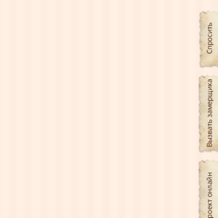
Фасады из массива дерева
На корпусные изделия устанавливаются
мебельные фасады из массива ясеня, дуба,
ольхи.
Древесина ясеня плотная, тяжёлая,
прочная, эластичная, гибкая. Имеет
выразительную текстуру с матовым
блеском. Рисунок ядра напоминает
древесную структуру оливкового дерева,
на продольных разрезах - рисунок в виде
узких лучей.
Древесина дуба отличается повышенной
прочностью, крепостью, твёрдостью,
имеет высокую плотность, хорошо
восприимчива к окрашиванию.
Полируется с трудом, легко гнётся,
отлично поддаётся патинированию.
Фактура выраженная, рисунок с
крупными сердцевинными лучами.
Ольха имеет тонкую структуру, мягкую
древесину, устойчива к растрескиванию,
легко полируется, хорошо лакируется,