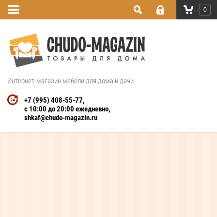
0
Интернет-магазин мебели для дома и дачи
+7 (995) 408-55-77
с 10:00 до 20:00 ежедневно
shkaf@chudo-magazin.ru
Интернет магазин
Шкафы на заказ
Материалы
Мас
Фасады из массива
дерева
Натуральное дерево в интерьере – эталон
экологической чистоты, символ стабильности,