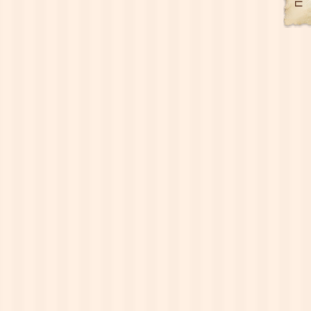
водонепроницаема. Текстура выражена
слабо, рисунок представлен длинными
штрихами и светлыми полосами.
Накладки на багет
Фасады из массива на заказ
Детали фасадов покрываются многослойным
лакокрасочным покрытием. Степень
проявления цветовой текстуры и заданный
оттенок обеспечиваются тонировкой. Палитра
цвета разнообразна. Для тонировки массивов
ясеня и дуба предусмотрено 15 оттенков,
массива ольхи - 16. В качестве декоративного
эффекта используется патинирование -
придаёт фасадам старинный благородный вид,
изысканность и аристократичность. В наличии
пять оттенков патины: чёрный, серый и