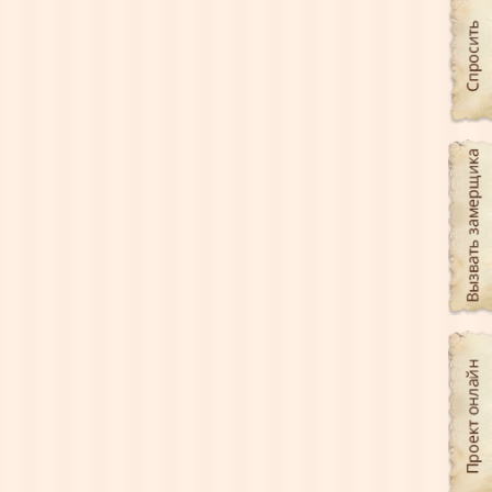
Зеркало в резной раме массив –
слоновая кость + ясень Т-26
Артикул:
Т-26
Зеркало в резной раме из дерева бук цвета
слоновая кость
Добавить к сравнению
Производитель:
Россия
Цена от:
53000.00
руб.