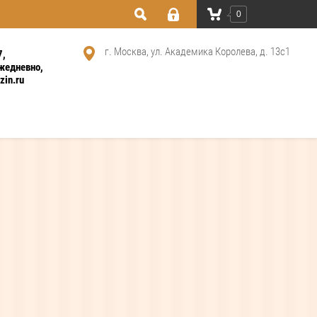
0
г. Москва, ул. Академика Королева, д. 13с1
7
ежедневно
in.ru
ским основанием