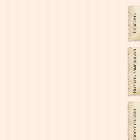
Двуспальная кровать из
натурального дерева – цвет
вишня К-36
Артикул:
К-36
Кровать с изголовьем в классическом
стиле. Материал – дуб. Размеры:
213x197x96 см.
Добавить к сравнению
Производитель:
Россия
Цена от:
60780.00
руб.