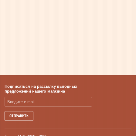
Цена от:
37530.00
руб.
Подписаться на рассылку выгодных
предложений нашего магазина
ОТПРАВИТЬ